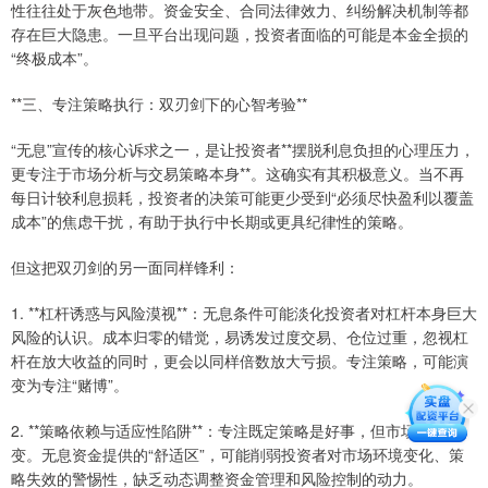
性往往处于灰色地带。资金安全、合同法律效力、纠纷解决机制等都
存在巨大隐患。一旦平台出现问题，投资者面临的可能是本金全损的
“终极成本”。
**三、专注策略执行：双刃剑下的心智考验**
“无息”宣传的核心诉求之一，是让投资者**摆脱利息负担的心理压力，
更专注于市场分析与交易策略本身**。这确实有其积极意义。当不再
每日计较利息损耗，投资者的决策可能更少受到“必须尽快盈利以覆盖
成本”的焦虑干扰，有助于执行中长期或更具纪律性的策略。
但这把双刃剑的另一面同样锋利：
1. **杠杆诱惑与风险漠视**：无息条件可能淡化投资者对杠杆本身巨大
风险的认识。成本归零的错觉，易诱发过度交易、仓位过重，忽视杠
杆在放大收益的同时，更会以同样倍数放大亏损。专注策略，可能演
变为专注“赌博”。
2. **策略依赖与适应性陷阱**：专注既定策略是好事，但市场瞬息万
变。无息资金提供的“舒适区”，可能削弱投资者对市场环境变化、策
略失效的警惕性，缺乏动态调整资金管理和风险控制的动力。