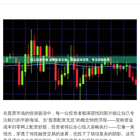
在股票市场的惊涛骇浪中，每一位投资者都渴望找到那片能让自己专
注航行的平静海域。当“股票配资无息”的概念悄然浮现——宣称资金
成本归零网上配资炒股，投资者得以全心投入策略执行——它像一束
强光，穿透了传统融资交易的迷雾，也投下了错综复杂的阴影。这究