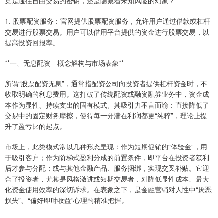
竟是通往自由交易的密钥，还是隐藏着未知风险的幻象？
1. 股票配资服务：官网提供股票配资服务，允许用户通过借款或杠杆
交易进行股票交易。用户可以借用平台提供的资金进行股票交易，以
提高投资回报率。
**一、无息配资：概念解构与市场表象**
所谓“股票配资无息”，通常指配资公司向投资者提供杠杆资金时，不
收取明确的利息费用。这打破了传统配资或融资融券业务中，资金成
本作为显性、持续支出的固有模式。其吸引力不言而喻：直接降低了
交易中的固定财务摩擦，使得每一分潜在利润都更“纯粹”，理论上提
升了盈亏比的起点。
市场上，此类模式常以几种形态呈现：作为短期促销的“体验金”，用
于吸引客户；作为阶梯式盈利分成的前置条件，即平台在投资者获利
后才参与分配；或与其他金融产品、服务捆绑，实现交叉补贴。它迎
合了投资者，尤其是风格激进或短期交易者，对降低显性成本、最大
化资金使用效率的深切诉求。在表象之下，是金融营销对人性中“厌恶
损失”、“偏好即时收益”心理的精准把握。