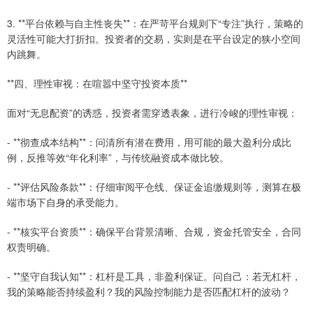
3. **平台依赖与自主性丧失**：在严苛平台规则下“专注”执行，策略的
灵活性可能大打折扣。投资者的交易，实则是在平台设定的狭小空间
内跳舞。
**四、理性审视：在喧嚣中坚守投资本质**
面对“无息配资”的诱惑，投资者需穿透表象，进行冷峻的理性审视：
- **彻查成本结构**：问清所有潜在费用，用可能的最大盈利分成比
例，反推等效“年化利率”，与传统融资成本做比较。
- **评估风险条款**：仔细审阅平仓线、保证金追缴规则等，测算在极
端市场下自身的承受能力。
- **核实平台资质**：确保平台背景清晰、合规，资金托管安全，合同
权责明确。
- **坚守自我认知**：杠杆是工具，非盈利保证。问自己：若无杠杆，
我的策略能否持续盈利？我的风险控制能力是否匹配杠杆的波动？