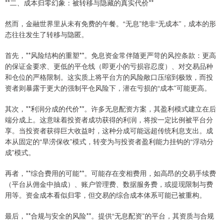
**二、成本归零幻象：被转移与隐藏的真实代价**
然而，金融世界里从未有免费的午餐。“无息”绝非“无成本”，成本的形
态往往发生了转移与隐匿。
首先，**风险结构的重塑**。免息资金常伴随更严苛的风控条款：更高
的保证金要求、更低的平仓线（即更小的亏损容忍度）、对交易品种
和仓位的严格限制。这实质上将平台方的风险敞口压缩到极致，而投
资者则暴露于更大的强制平仓风险下，潜在亏损的“成本”可能更高。
其次，**利润分成的代价**。许多无息配资方案，其盈利模式建立在后
端分成上。这意味着投资者成功获得的利润，将按一定比例被平台分
享。当投资者获得巨大收益时，这种分成可能远超传统利息支出。成
本从固定的“旱涝保收”模式，转变为与投资者盈利能力挂钩的“浮动分
成”模式。
再者，**综合费用的可能**。可能存在变相费用，如高昂的交易手续费
（平台从佣金中抽成）、账户管理费、数据服务费，或提现限制与费
用等。资金成本看似归零，但交易的综合成本体系可能已被重构。
最后，**合规与安全的风险**。提供“无息配资”的平台，其资质与合规