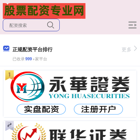
正规配资平台排行
更多
已收录
999
+家平台