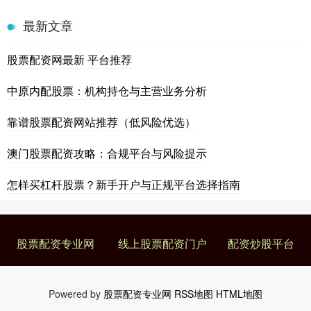
最新文章
股票配资网最新 平台推荐
中原内配股票：机构持仓与主营业务分析
靠谱股票配资网站推荐（低风险优选）
澳门股票配资攻略：合规平台与风险提示
怎样买杠杆股票？新手开户与正规平台选择指南
股票配资专业网
线上股票配资门户
配资炒股平台
Powered by
股票配资专业网
RSS地图
HTML地图