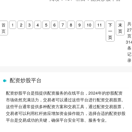
融资融券与场外配资两种....
共
首
1
2
3
4
5
6
7
8
9
10
11
下
末
27
页
一
页
页
页
31
条
记
录
配资炒股平台
配资炒股平台是指提供配资服务的在线平台，2024年的炒股配资
市场依然充满活力，交易者可以通过这些平台进行配资交易股票。
这些平台通常提供多种配资方案和交易工具，通过配资交易股票，
交易者可以利用杠杆效应增加资金操作能力，选择合适的配资炒股
平台是交易成功的关键，确保平台安全可靠、服务专业。