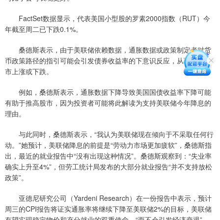
FactSet数据显示，代表美国小型股的罗素2000指数（RUT）今
年截至周二已下跌0.1%。
桑德斯表示，由于美联储依赖数据，通胀数据或政策制定者对货
币政策路径的指引可能会引发债券收益率的下意识反应，从而刺激股
市上涨或下跌。
例如，桑德斯表示，通胀数据下降导致美国国债收益率下降可能
有助于推高股市，因为投资者可能将此解读为支持美联储今年降息的
理由。
与此同时，桑德斯表示，“我认为美联储现在倾向于不采取任何行
动。”她预计，美联储降息的前提是“劳动力市场更加疲软”，桑德斯指
出，最近的就业报告中“没有出现这种情况”。桑德斯观察到：“失业率
确实上升至4%”，但劳工统计局发布的大部分就业报告“并不支持放松
政策”。
亚德尼研究公司（Yardeni Research）在一份报告中表示，预计
周三的CPI报告将证实通胀率将继续下降至美联储2%的目标，美联储
有望实现稳定物价和充分就业的双重使命，“而不会引发经济衰退”。