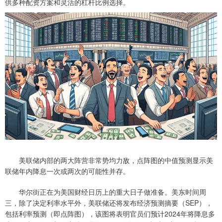
供多种配资方案和灵活的杠杆比例选择。
美联储内部的两大阵营非常势均力敌，点阵图的中值预测显示美
联储年内降息一次或两次的可能性并存。
华尔街正在为美国财经日历上的重大日子做准备。美东时间周
三，除了决定利率水平外，美联储还将发布经济预测摘要（SEP），
包括利率预测（即点阵图），该图将表明官员们预计2024年将降息多