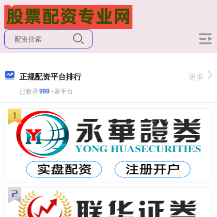
正规配资平台排行
更多
已收录
999
+家平台