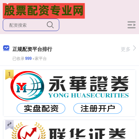
正规配资平台排行
更多
已收录
999
+家平台