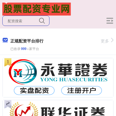
正规配资平台排行
更多
已收录
999
+家平台