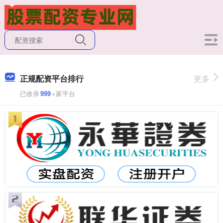
正规配资平台排行
更多
已收录
999
+家平台