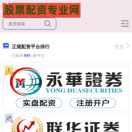
正规配资平台排行
更多
已收录
999
+家平台