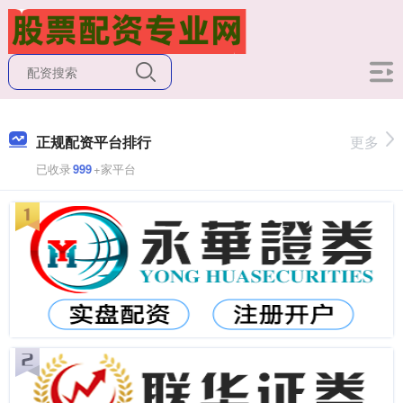
正规配资平台排行
更多
已收录
999
+家平台